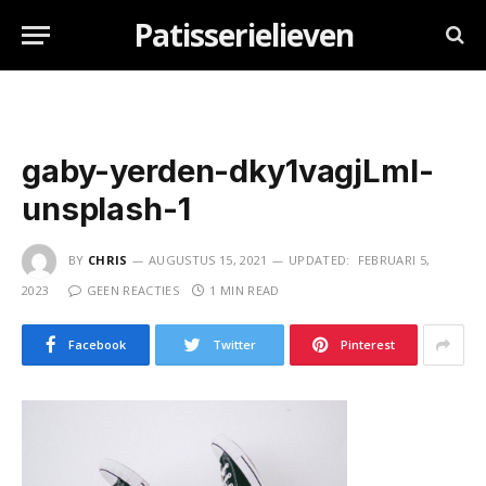
Patisserielieven
gaby-yerden-dky1vagjLmI-
unsplash-1
BY
CHRIS
AUGUSTUS 15, 2021
UPDATED:
FEBRUARI 5,
2023
GEEN REACTIES
1 MIN READ
Facebook
Twitter
Pinterest