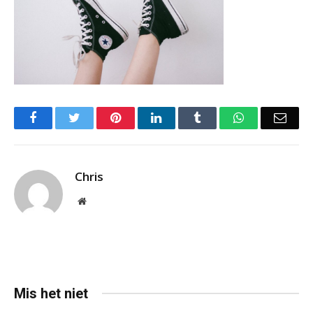
Facebook
Twitter
Pinterest
LinkedIn
Tumblr
WhatsApp
Emai
Chris
Website
Mis het niet