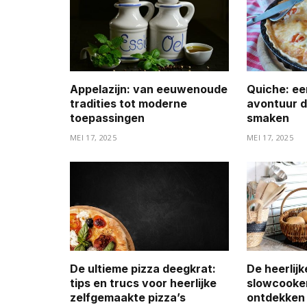
Appelazijn: van eeuwenoude
Quiche: ee
tradities tot moderne
avontuur d
toepassingen
smaken
MEI 17, 2025
MEI 17, 2025
De ultieme pizza deegkrat:
De heerlij
tips en trucs voor heerlijke
slowcooke
zelfgemaakte pizza’s
ontdekken