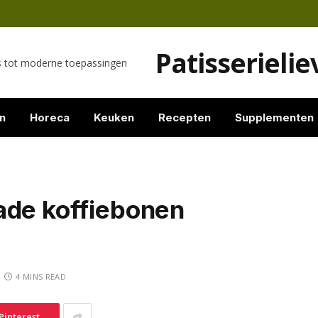
Patisserieli
es tot moderne toepassingen
n
Horeca
Keuken
Recepten
Supplementen
ade koffiebonen
4 MINS READ
Pinterest