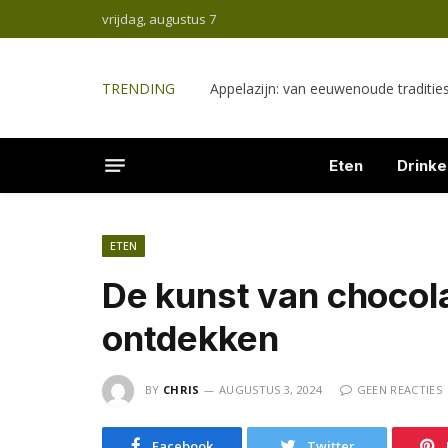
vrijdag, augustus 7
TRENDING
Appelazijn: van eeuwenoude traditi
Eten
Drinke
ETEN
De kunst van chocol
ontdekken
BY
CHRIS
AUGUSTUS 3, 2024
GEEN REACTIES
Facebook
Twitter