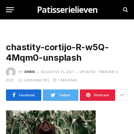
Patisserielieven
chastity-cortijo-R-w5Q-
4Mqm0-unsplash
BY
CHRIS
AUGUSTUS 15, 2021
UPDATED:
FEBRUARI 5,
2023
GEEN REACTIES
1 MIN READ
Facebook
Twitter
Pinterest