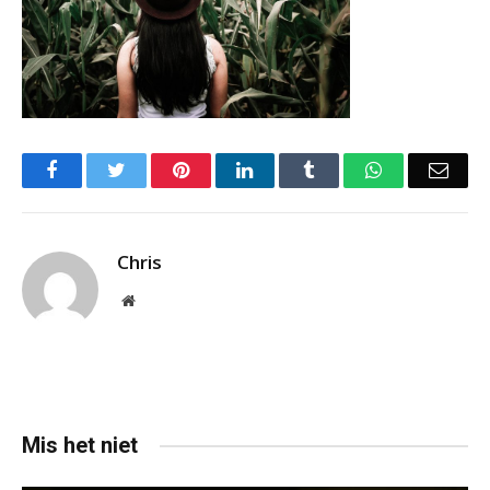
Facebook
Twitter
Pinterest
LinkedIn
Tumblr
WhatsApp
Emai
Chris
Website
Mis het niet